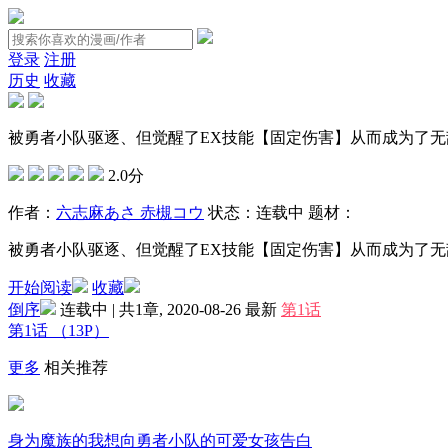
登录
注册
历史
收藏
被勇者小队驱逐、但觉醒了EX技能【固定伤害】从而成为了无
2.0分
作者：
六志麻あさ 赤槻コウ
状态：
连载中
题材：
被勇者小队驱逐、但觉醒了EX技能【固定伤害】从而成为了无敌
开始阅读
收藏
倒序
连载中 | 共1章, 2020-08-26
最新
第1话
第1话
（13P）
更多
相关推荐
身为魔族的我想向勇者小队的可爱女孩告白