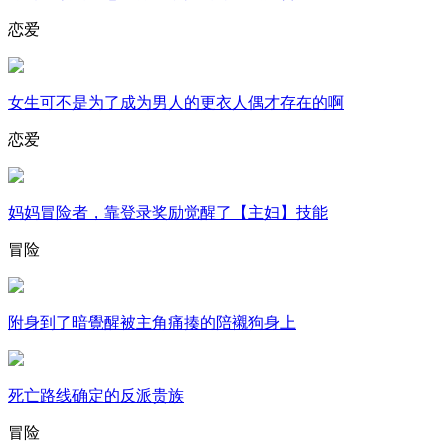
恋爱
女生可不是为了成为男人的更衣人偶才存在的啊
恋爱
妈妈冒险者，靠登录奖励觉醒了【主妇】技能
冒险
附身到了暗覺醒被主角痛揍的陪襯狗身上
死亡路线确定的反派贵族
冒险