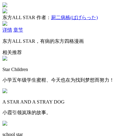
东方ALL STAR
作者：
厨二病栋(ぱげらった)
详情
章节
东方ALL STAR，有病的东方四格漫画
相关推荐
Star Children
小学五年级学生蜜柑、今天也在为找到梦想而努力！
A STAR AND A STRAY DOG
小霞引领岚珠的故事。
school star