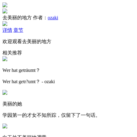
去美丽的地方
作者：
ozaki
详情
章节
欢迎观看去美丽的地方
相关推荐
Wer hat geträumt？
Wer hat getr?umt？ - ozaki
美丽的她
学园第一的才女不知所踪，仅留下了一句话。