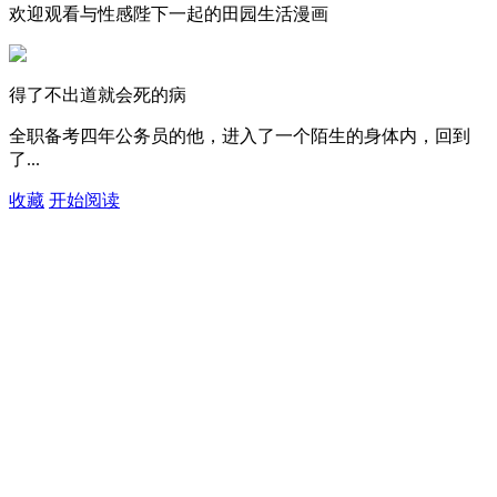
欢迎观看与性感陛下一起的田园生活漫画
得了不出道就会死的病
全职备考四年公务员的他，进入了一个陌生的身体内，回到
了...
收藏
开始阅读