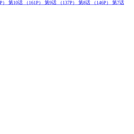
4P）
第10话
（161P）
第9话
（137P）
第8话
（146P）
第7话