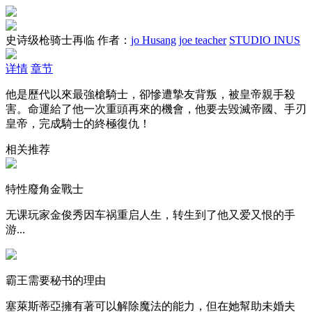
史诗级枪骑士再临
作者：
jo Husang
joe teacher
STUDIO INUS
详情
章节
他是歷代以來最強槍騎士，卻慘遭摯友背叛，被皇帝親手殺
害。命運給了他一次重頭再來的機會，他要去毀滅帝國、手刃
皇帝，完成騎士的終極復仇！
相关推荐
特性廢角金戰士
无课玩家金俊秀因车祸重启人生，转生到了他又爱又恨的手
游...
霸王需要秘书的理由
塞萊斯蒂亞擁有著可以解除魔法的能力，但在她幫助未婚夫