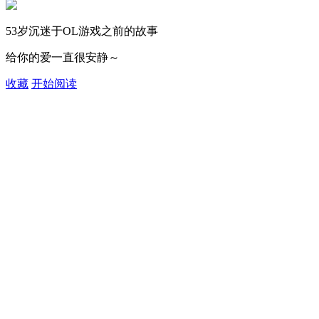
53岁沉迷于OL游戏之前的故事
给你的爱一直很安静～
收藏
开始阅读