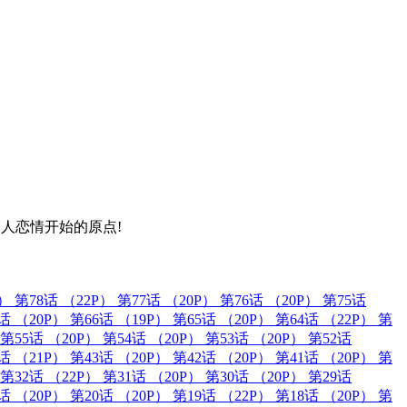
人恋情开始的原点!
P）
第78话
（22P）
第77话
（20P）
第76话
（20P）
第75话
7话
（20P）
第66话
（19P）
第65话
（20P）
第64话
（22P）
第
第55话
（20P）
第54话
（20P）
第53话
（20P）
第52话
4话
（21P）
第43话
（20P）
第42话
（20P）
第41话
（20P）
第
第32话
（22P）
第31话
（20P）
第30话
（20P）
第29话
1话
（20P）
第20话
（20P）
第19话
（22P）
第18话
（20P）
第