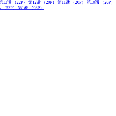
第13话
（22P）
第12话
（20P）
第11话
（20P）
第10话
（20P）
话
（53P）
第1卷
（98P）