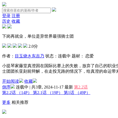
登录
注册
历史
收藏
下岗再就业，单位是异世界最强骑士团
2.0分
作者：
目玉烧き
东吉乃
状态：
连载中
题材：
恋爱
小提琴家藤堂真澄因在国际比赛上的失败，放弃了自己的职业
士团团长亚刻前辩解，在走投无路的情况下，给真澄的命运带来
开始阅读
收藏
倒序
连载中 | 共3章, 2024-11-17
最新
第2.2话
第2.2话
（14P）
第2.1话
（19P）
第1话
（49P）
更多
相关推荐