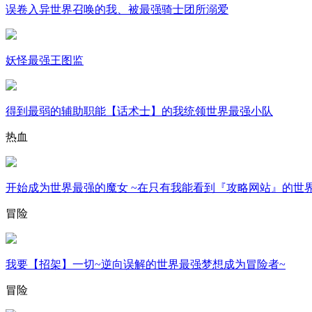
误卷入异世界召唤的我、被最强骑士团所溺爱
妖怪最强王图监
得到最弱的辅助职能【话术士】的我统领世界最强小队
热血
开始成为世界最强的魔女 ~在只有我能看到『攻略网站』的世
冒险
我要【招架】一切~逆向误解的世界最强梦想成为冒险者~
冒险