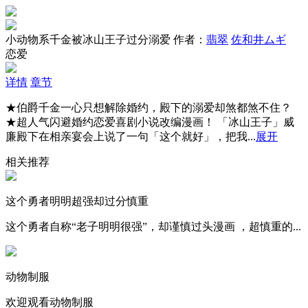
小动物系千金被冰山王子过分溺爱
作者：
翡翠
佐和井ムギ
恋爱
详情
章节
★伯爵千金一心只想解除婚约，殿下的溺爱却煞都煞不住？
★超人气闪避婚约恋爱喜剧小说改编漫画！ 「冰山王子」威
廉殿下在相亲宴会上说了一句「这个就好」，把我...
展开
相关推荐
这个勇者明明超强却过分慎重
这个勇者自称“老子明明很强”，却谨慎过头漫画 ，超慎重的...
动物制服
欢迎观看动物制服