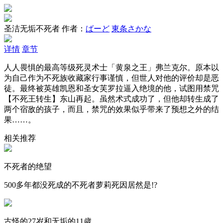
圣洁无垢不死者
作者：
ばーど
東条さかな
详情
章节
人人畏惧的最高等级死灵术士「黄泉之王」弗兰克尔。原本以
为自己作为不死族收藏家行事谨慎，但世人对他的评价却是恶
徒。最终被英雄凯恩和圣女芙罗拉逼入绝境的他，试图用禁咒
【不死王转生】东山再起。虽然术式成功了，但他却转生成了
两个宿敌的孩子，而且，禁咒的效果似乎带来了预想之外的结
果……。
相关推荐
不死者的绝望
500多年都没死成的不死者萝莉死因居然是!?
古怪的27岁和无垢的11歲