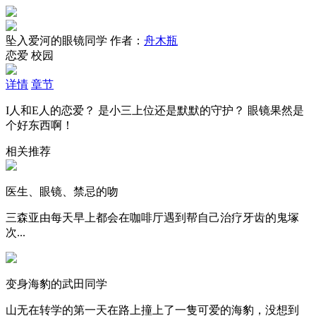
坠入爱河的眼镜同学
作者：
舟木瓶
恋爱
校园
详情
章节
I人和E人的恋爱？ 是小三上位还是默默的守护？ 眼镜果然是
个好东西啊！
相关推荐
医生、眼镜、禁忌的吻
三森亚由每天早上都会在咖啡厅遇到帮自己治疗牙齿的鬼塚
次...
变身海豹的武田同学
山无在转学的第一天在路上撞上了一隻可爱的海豹，没想到