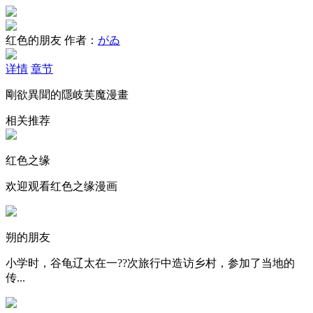
红色的朋友
作者：
がゐ
详情
章节
剛欲異聞的隱岐芙魔漫畫
相关推荐
红色之缘
欢迎观看红色之缘漫画
朔的朋友
小学时，谷龟辽太在一??次旅行中造访乡村，参加了当地的
传...