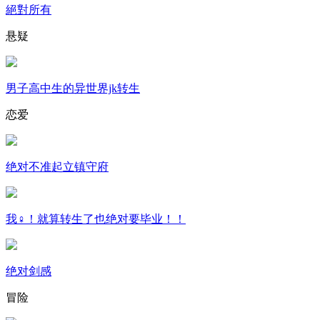
絕對所有
悬疑
男子高中生的异世界jk转生
恋爱
绝对不准起立镇守府
我♀！就算转生了也绝对要毕业！！
绝对剑感
冒险