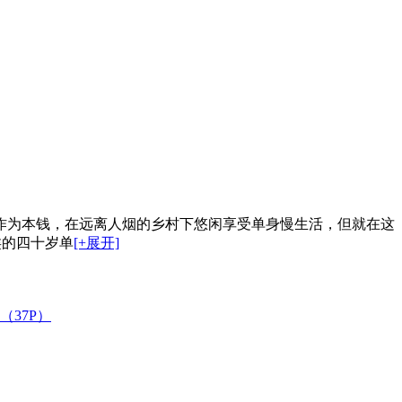
作为本钱，在远离人烟的乡村下悠闲享受单身慢生活，但就在这
类的四十岁单
[+展开]
（37P）