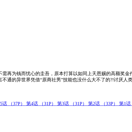
。不需再为钱而忧心的圭吾，原本打算以如同上天恩赐的高额奖金
言不通的异世界凭借“原商社男”技能也没什么大不了的?!讨厌人
5话
（37P）
第4话
（31P）
第3话
（31P）
第2话
（33P）
第1话