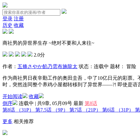
登录
注册
历史
收藏
商社男的异世界生存 ~绝对不要和人来往~
2.0分
作者：
五條さやか
餡乃雲
布施龍太
状态：
连载中
题材：
冒险
作为商社男日夜辛勤工作的奥田圭吾，中了10亿日元的彩票
时，突然连同整个养鸡小屋都转移到了异世界——?! 即使是语
开始阅读
收藏
倒序
连载中 | 共9章, 05月09号
最新
第8话
第8话
（31P）
第7.5话
（9P）
第7话
（21P）
第6话
（31P）
第
更多
相关推荐