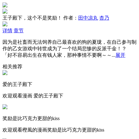
王子殿下，这个不是奖励！
作者：
田中凉丸
杏乃
详情
章节
因为是社畜而无法饲养自己最喜欢的狗的夏珑，在自己参与制
作的乙女游戏中转世成为了一个结局悲惨的反派千金！？
「好不容易出生在有钱人家，那种事情不要啊～～...
展开
相关推荐
爱的王子殿下
欢迎观看漫画 爱的王子殿下
奖励是比巧克力更甜的kiss
欢迎观看樫風的漫画奖励是比巧克力更甜的kiss