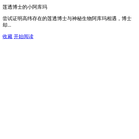
莲透博士的小阿库玛
尝试证明高纬存在的莲透博士与神秘生物阿库玛相遇，博士
却...
收藏
开始阅读