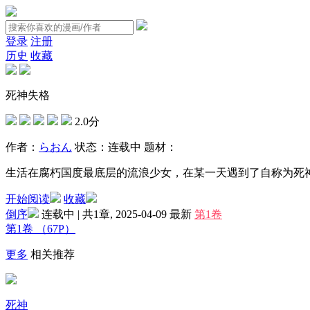
登录
注册
历史
收藏
死神失格
2.0分
作者：
らおん
状态：
连载中
题材：
生活在腐朽国度最底层的流浪少女，在某一天遇到了自称为死
开始阅读
收藏
倒序
连载中 | 共1章, 2025-04-09
最新
第1卷
第1卷
（67P）
更多
相关推荐
死神