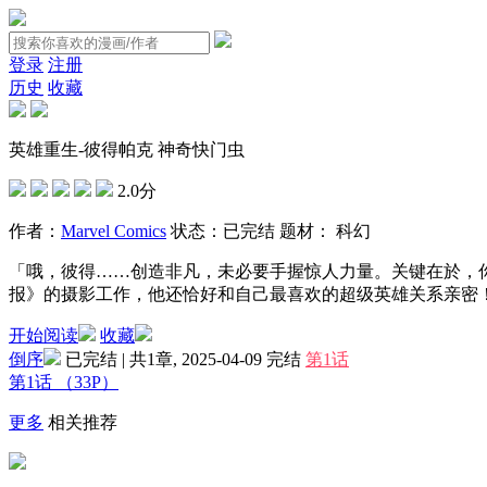
登录
注册
历史
收藏
英雄重生-彼得帕克 神奇快门虫
2.0分
作者：
Marvel Comics
状态：
已完结
题材：
科幻
「哦，彼得……创造非凡，未必要手握惊人力量。关键在於，你得
报》的摄影工作，他还恰好和自己最喜欢的超级英雄关系亲密
开始阅读
收藏
倒序
已完结 | 共1章, 2025-04-09
完结
第1话
第1话
（33P）
更多
相关推荐