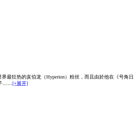
最狂热的亥伯龙（Hyperion）粉丝，而且由於他在《号角日
子……
[+展开]