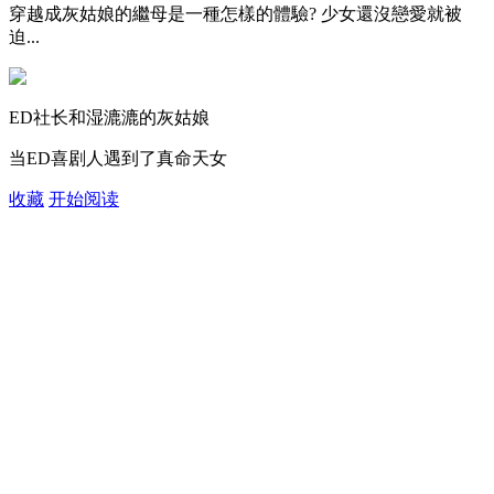
穿越成灰姑娘的繼母是一種怎樣的體驗? 少女還沒戀愛就被
迫...
ED社长和湿漉漉的灰姑娘
当ED喜剧人遇到了真命天女
收藏
开始阅读