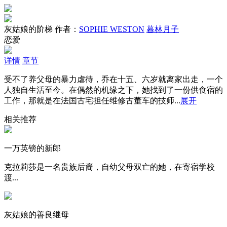
灰姑娘的阶梯
作者：
SOPHIE WESTON
暮林月子
恋爱
详情
章节
受不了养父母的暴力虐待，乔在十五、六岁就离家出走，一个
人独自生活至今。在偶然的机缘之下，她找到了一份供食宿的
工作，那就是在法国古宅担任维修古董车的技师...
展开
相关推荐
一万英镑的新郎
克拉莉莎是一名贵族后裔，自幼父母双亡的她，在寄宿学校
渡...
灰姑娘的善良继母