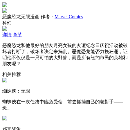
恶魔恐龙无限漫画
作者：
Marvel Comics
科幻
详情
章节
恶魔恐龙和他最好的朋友月亮女孩的友谊纪念日庆祝活动被破
坏者打断了，破坏者决定来捣乱。恶魔恐龙能否力挽狂澜，证
明他不仅仅是一只可怕的大野兽，而是所有纽约市民的英雄和
朋友呢？
相关推荐
蜘蛛侠：无限
蜘蛛俠在一次任務中臨危受命，前去抓捕自己的老對手——
斑...
邪恶战争