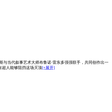
斯与当代叙事艺术大师布鲁诺·雷东多强强联手，共同创作出一
有超人能够阻挡这场灭顶
[+展开]