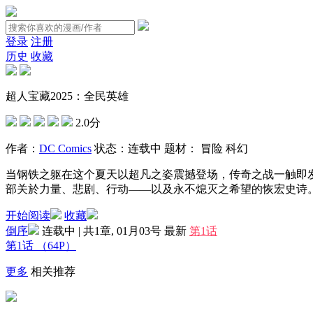
登录
注册
历史
收藏
超人宝藏2025：全民英雄
2.0分
作者：
DC Comics
状态：
连载中
题材：
冒险
科幻
当钢铁之躯在这个夏天以超凡之姿震撼登场，传奇之战一触即
部关於力量、悲剧、行动——以及永不熄灭之希望的恢宏史诗
开始阅读
收藏
倒序
连载中 | 共1章, 01月03号
最新
第1话
第1话
（64P）
更多
相关推荐