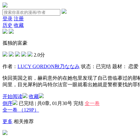
登录
注册
历史
收藏
孤独的富豪
2.0分
作者：
LUCY GORDON
秋乃ななみ
状态：
已完结
题材：
恋爱
快回英国之前，赫莉意外的在她包里发现了自己曾临摹过的那
间里，目光犀利的马特尔法官一眼就看出她就是警察要找的罪
开始阅读
收藏
倒序
已完结 | 共0章, 01月30号
完结
全一卷
全一卷
（129P）
更多
相关推荐