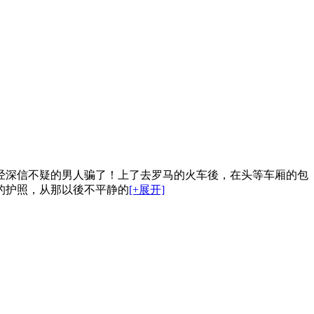
经深信不疑的男人骗了！上了去罗马的火车後，在头等车厢的包
的护照，从那以後不平静的
[+展开]