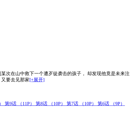
到某次在山中救下一个遭歹徒袭击的孩子， 却发现他竟是未来注
？又要去见那家
[+展开]
P）
第9话
（11P）
第8话
（10P）
第7话
（10P）
第6话
（9P）