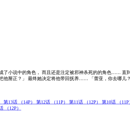
成了小说中的角色， 而且还是注定被邪神杀死的的角色…… 直
把他掰正？」 最终她决定将他带回抚养…… 「蕾亚，你去哪儿
）
第13话
（14P）
第12话
（11P）
第11话
（12P）
第10话
（11
1话
（12P）