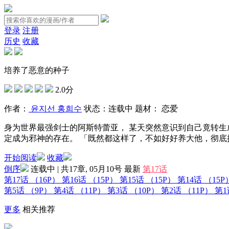
登录
注册
历史
收藏
培养了恶意的种子
2.0分
作者：
윤지선 홍희수
状态：
连载中
题材：
恋爱
身为世界最强剑士的阿斯特蕾亚， 某天突然意识到自己竟转生
定成为邪神的存在。 「既然都这样了，不如好好养大他，彻底
开始阅读
收藏
倒序
连载中 | 共17章, 05月10号
最新
第17话
第17话
（16P）
第16话
（15P）
第15话
（15P）
第14话
（15P
第5话
（9P）
第4话
（11P）
第3话
（10P）
第2话
（11P）
第
更多
相关推荐