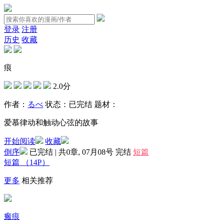
登录
注册
历史
收藏
痕
2.0分
作者：
るべ
状态：
已完结
题材：
爱慕律动和触动心弦的故事
开始阅读
收藏
倒序
已完结 | 共0章, 07月08号
完结
短篇
短篇
（14P）
更多
相关推荐
瘢痕