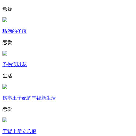
悬疑
玷污的圣痕
恋爱
予伤痕以花
生活
伤痕王子妃的幸福新生活
恋爱
于背上所立爪痕