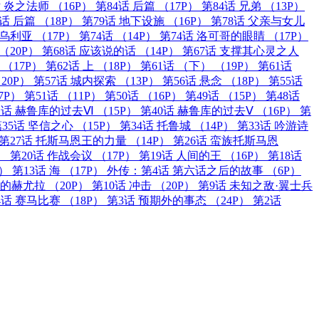
话 炎之法师
（16P）
第84话 后篇
（17P）
第84话 兄弟
（13P）
9话 后篇
（18P）
第79话 地下设施
（16P）
第78话 父亲与女儿
者乌利亚
（17P）
第74话
（14P）
第74话 洛可哥的眼睛
（17P）
（20P）
第68话 应该说的话
（14P）
第67话 支撑其心灵之人
上
（17P）
第62话 上
（18P）
第61话 （下）
（19P）
第61话
20P）
第57话 城内探索
（13P）
第56话 悬念
（18P）
第55话
7P）
第51话
（11P）
第50话
（16P）
第49话
（15P）
第48话
1话 赫鲁库的过去Ⅵ
（15P）
第40话 赫鲁库的过去Ⅴ
（16P）
第
第35话 坚信之心
（15P）
第34话 托鲁城
（14P）
第33话 吟游诗
第27话 托斯马恩王的力量
（14P）
第26话 蛮族托斯马恩
）
第20话 作战会议
（17P）
第19话 人间的王
（16P）
第18话
P）
第13话 海
（17P）
外传：第4话 第六话之后的故事
（6P）
族的赫尤拉
（20P）
第10话 冲击
（20P）
第9话 未知之敌·翼士兵
4话 赛马比赛
（18P）
第3话 预期外的事态
（24P）
第2话