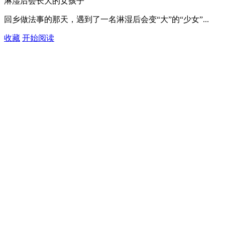
淋湿后会长大的女孩子
回乡做法事的那天，遇到了一名淋湿后会变“大”的“少女”...
收藏
开始阅读