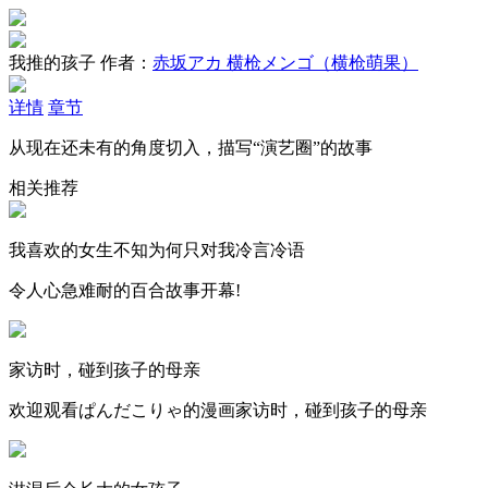
我推的孩子
作者：
赤坂アカ 横枪メンゴ（横枪萌果）
详情
章节
从现在还未有的角度切入，描写“演艺圈”的故事
相关推荐
我喜欢的女生不知为何只对我冷言冷语
令人心急难耐的百合故事开幕!
家访时，碰到孩子的母亲
欢迎观看ぱんだこりゃ的漫画家访时，碰到孩子的母亲