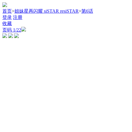
首页
>
姐妹星再闪耀 siSTAR resiSTAR
>
第6话
登录
注册
收藏
页码
1
/22