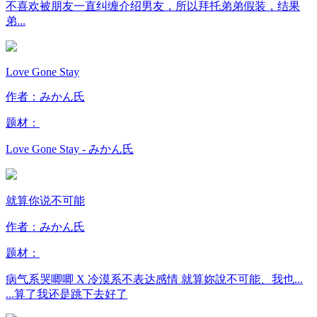
不喜欢被朋友一直纠缠介绍男友，所以拜托弟弟假装，结果
弟...
Love Gone Stay
作者：みかん氏
题材：
Love Gone Stay - みかん氏
就算你说不可能
作者：みかん氏
题材：
病气系哭唧唧 X 冷漠系不表达感情 就算妳說不可能、我也...
...算了我还是跳下去好了