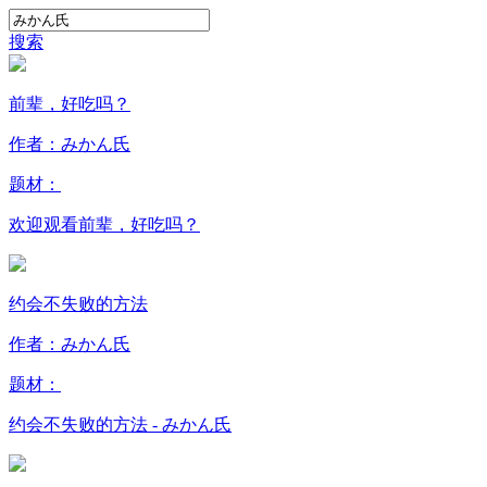
搜索
前辈，好吃吗？
作者：みかん氏
题材：
欢迎观看前辈，好吃吗？
约会不失败的方法
作者：みかん氏
题材：
约会不失败的方法 - みかん氏