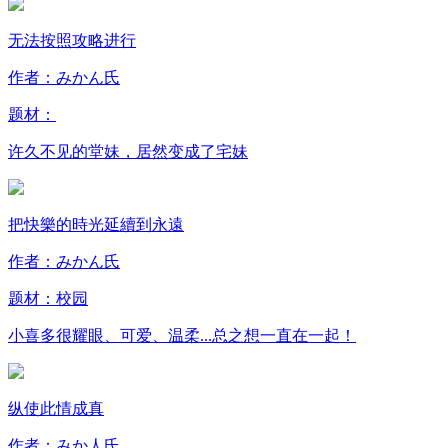
无法按照攻略进行
作者：みかん氏
题材：
许久不见的堂妹，居然变成了宅妹
把快樂的時光延續到永遠
作者：みかん氏
题材：
校园
小喜多很耀眼、可爱、温柔...总之想一直在一起！
纵使此情成真
作者：みか人氏