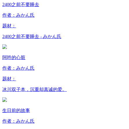
2400之前不要睡去
作者：みかん氏
题材：
2400之前不要睡去 - みかん氏
阿吽的心脏
作者：みかん氏
题材：
冰川双子本，沉重却真诚的爱。
生日前的故事
作者：みかん氏