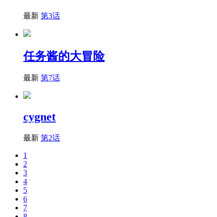
最新
第3话
任务酱的大冒险
最新
第7话
cygnet
最新
第2话
1
2
3
4
5
6
7
8