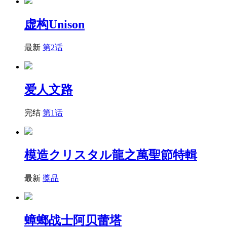
虚构Unison
最新
第2话
爱人文路
完结
第1话
模造クリスタル龍之萬聖節特輯
最新
獎品
蟑螂战士阿贝蕾塔