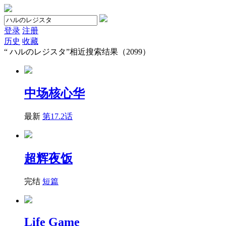
登录
注册
历史
收藏
“
ハルのレジスタ
”相近搜索结果（2099）
中场核心华
最新
第17.2话
超辉夜饭
完结
短篇
Life Game