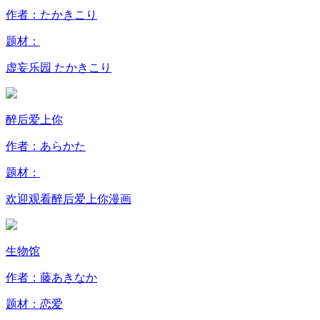
作者：たかきこり
题材：
虚妄乐园 たかきこり
醉后爱上你
作者：あらかた
题材：
欢迎观看醉后爱上你漫画
生物馆
作者：藤あきなか
题材：
恋爱