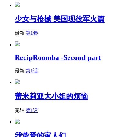
少女与枪械 美国现役军火篇
最新
第1卷
RecipRoomba -Second part
最新
第1话
蕾米莉亚大小姐的烦恼
完结
第1话
我挚爱的家人们