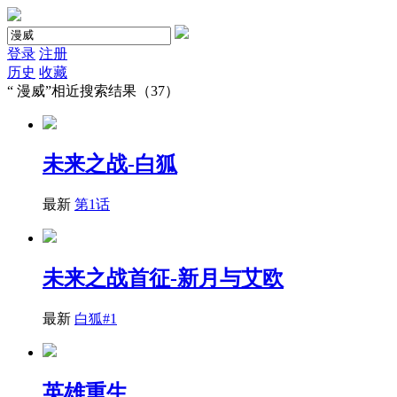
登录
注册
历史
收藏
“
漫威
”相近搜索结果（37）
未来之战-白狐
最新
第1话
未来之战首征-新月与艾欧
最新
白狐#1
英雄重生