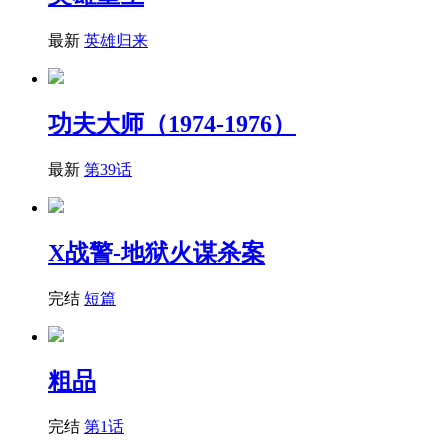
最新
英雄归来
功夫大师（1974-1976）
最新
第39话
X战警-地狱火谋杀案
完结
短篇
粗品
完结
第1话