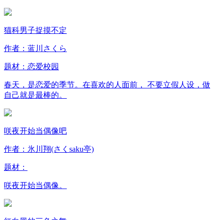
猫科男子捉摸不定
作者：蓝川さくら
题材：
恋爱
校园
春天，是恋爱的季节。在喜欢的人面前， 不要立假人设，做
自己就是最棒的。
咲夜开始当偶像吧
作者：氷川翔(さくsaku亭)
题材：
咲夜开始当偶像。