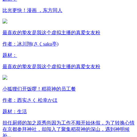
比光更快！漫画 ，东方同人
最喜欢的挚友是我这个虚拟主播的真爱女友粉
作者：冰川翔(さくsaku亭)
题材：
最喜欢的挚友是我这个虚拟主播的真爱女友粉
小狐狸们开饭啰！稻荷神的员工餐
作者：西实さく 松幸かほ
题材：
生活
担任厨师的加之原秀尚因为工作不顺开始休假，为了转换心情
在京都参拜神社，却闯入了聚集稻荷神的深山，遇到神明候
补...