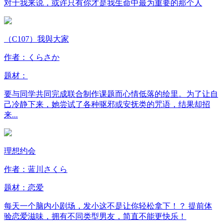
对于我来说，或许只有你才是我生命中最为重要的那个人
（C107）我與大家
作者：くらさか
题材：
要与同学共同完成联合制作课题而心情低落的绘里。为了让自
己冷静下来，她尝试了各种驱邪或安抚类的咒语，结果却招
来...
理想约会
作者：蓝川さくら
题材：
恋爱
每天一个脑内小剧场，发小这不是让你轻松拿下！？ 提前体
验恋爱滋味，拥有不同类型男友，简直不能更快乐！