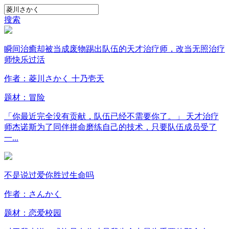
搜索
瞬间治癒却被当成废物踢出队伍的天才治疗师，改当无照治疗
师快乐过活
作者：菱川さかく 十乃壱天
题材：
冒险
「你最近完全没有贡献，队伍已经不需要你了。」 天才治疗
师杰诺斯为了同伴拼命磨练自己的技术，只要队伍成员受了
一...
不是说过爱你胜过生命吗
作者：さんかく
题材：
恋爱
校园