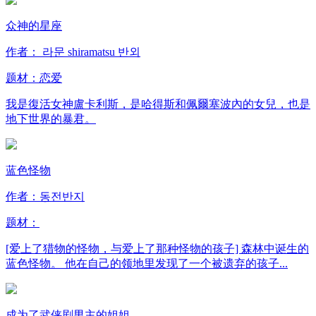
众神的星座
作者： 라문 shiramatsu 반외
题材：
恋爱
我是復活女神盧卡利斯，是哈得斯和佩爾塞波內的女兒，也是
地下世界的暴君。
蓝色怪物
作者：동전반지
题材：
[爱上了猎物的怪物，与爱上了那种怪物的孩子] 森林中诞生的
蓝色怪物。 他在自己的领地里发现了一个被遗弃的孩子...
成为了武侠剧男主的姐姐