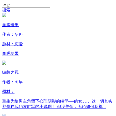
搜索
血腥糖果
作者：누반
题材：
恋爱
血腥糖果
绿荫之冠
作者：비누
题材：
重生为给男主角留下心理阴影的继母──的女儿， 这一切其实
都是在我15岁时写的小说啊！ 但没关係，无论如何我都...