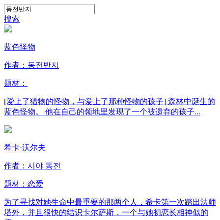
搜索
蓝色怪物
作者：동전반지
题材：
[爱上了猎物的怪物，与爱上了那种怪物的孩子] 森林中诞生的
蓝色怪物。 他在自己的领地里发现了一个被遗弃的孩子...
希卡·沃尔夫
作者：시야 동전
题材：
恋爱
为了寻找对她生命中最重要的那两个人，希卡第一次踏出法师
塔外，并且很快的结识卡尔萨斯，一个与她初恋长相神似的