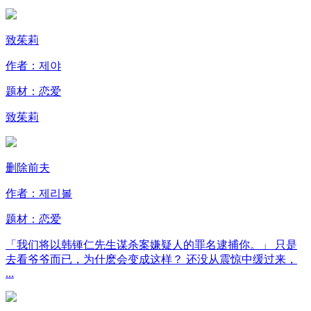
致茱莉
作者：제야
题材：
恋爱
致茱莉
删除前夫
作者：제리볼
题材：
恋爱
「我们将以韩锺仁先生谋杀案嫌疑人的罪名逮捕你。」 只是
去看爷爷而已，为什麽会变成这样？ 还没从震惊中缓过来，
...