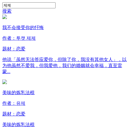
搜索
我不会接受你的忏悔
作者：투캣 제졔
题材：
恋爱
他说「虽然无法答应爱你，但除了你，我没有其他女人」，以
为他虽然不爱我，但我爱他，我们的婚姻就会幸福，直至雷
蒙...
美味的炼乳法棍
作者：유제
题材：
恋爱
美味的炼乳法棍