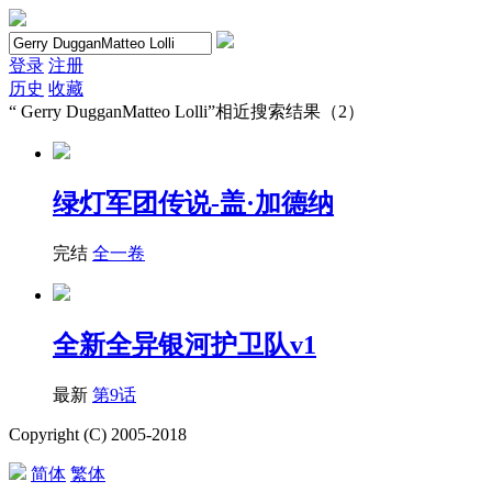
登录
注册
历史
收藏
“
Gerry DugganMatteo Lolli
”相近搜索结果（2）
绿灯军团传说-盖·加德纳
完结
全一卷
全新全异银河护卫队v1
最新
第9话
Copyright (C) 2005-2018
简体
繁体