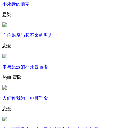
不死身的前辈
悬疑
自信魅魔与起不来的男人
恋爱
事与愿违的不死冒险者
热血
冒险
人们称我为、帅哥千金
恋爱