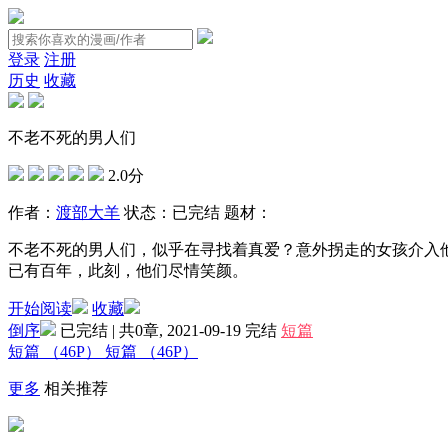
登录
注册
历史
收藏
不老不死的男人们
2.0分
作者：
渡部大羊
状态：
已完结
题材：
不老不死的男人们，似乎在寻找着真爱？意外拐走的女孩介入他
已有百年，此刻，他们尽情笑颜。
开始阅读
收藏
倒序
已完结 | 共0章, 2021-09-19
完结
短篇
短篇
（46P）
短篇
（46P）
更多
相关推荐