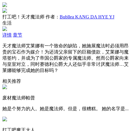
打工吧！天才魔法师
作者：
Bubllea KANG DA HYE YJ
生活
详情
章节
天才魔法师艾莱娜有一个致命的缺陷，她施展魔法时必须用昂
贵的宝石作为媒介！为还清父亲留下的巨额债款，艾莱娜与魔
塔签约，并成为了帝国公爵家的专属魔法师。然而公爵家向来
与皇室对立，同时赛德利公爵大人还似乎非常讨厌魔法师…艾
莱娜能够完成她的目标吗？
相关推荐
废材魔法师帕普
她是个努力的人。她是魔法师。但是，很糟糕。 她的名字是...
打工吧魔王大人