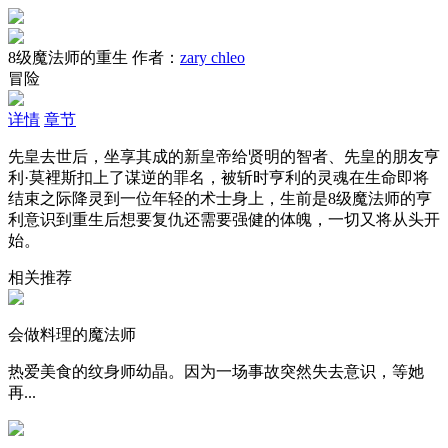
8级魔法师的重生
作者：
zary chleo
冒险
详情
章节
先皇去世后，坐享其成的新皇帝给贤明的智者、先皇的朋友亨
利·莫裡斯扣上了谋逆的罪名，被斩时亨利的灵魂在生命即将
结束之际降灵到一位年轻的术士身上，生前是8级魔法师的亨
利意识到重生后想要复仇还需要强健的体魄，一切又将从头开
始。
相关推荐
会做料理的魔法师
热爱美食的纹身师幼晶。因为一场事故突然失去意识，等她
再...