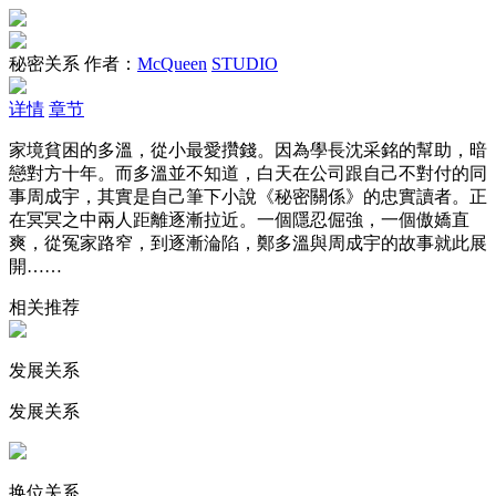
秘密关系
作者：
McQueen
STUDIO
详情
章节
家境貧困的多溫，從小最愛攢錢。因為學長沈采銘的幫助，暗
戀對方十年。而多溫並不知道，白天在公司跟自己不對付的同
事周成宇，其實是自己筆下小說《秘密關係》的忠實讀者。正
在冥冥之中兩人距離逐漸拉近。一個隱忍倔強，一個傲嬌直
爽，從冤家路窄，到逐漸淪陷，鄭多溫與周成宇的故事就此展
開……
相关推荐
发展关系
发展关系
换位关系