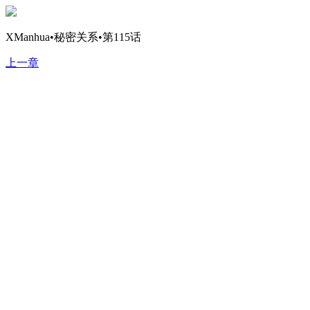
XManhua•秘密关系•第115话
上一章