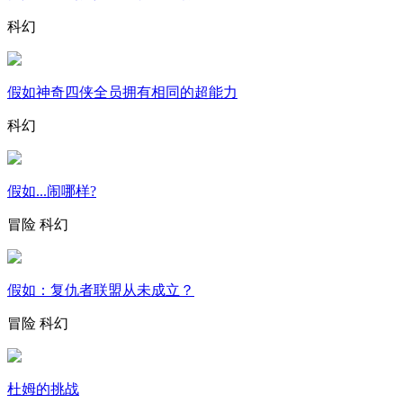
科幻
假如神奇四侠全员拥有相同的超能力
科幻
假如...闹哪样?
冒险
科幻
假如：复仇者联盟从未成立？
冒险
科幻
杜姆的挑战