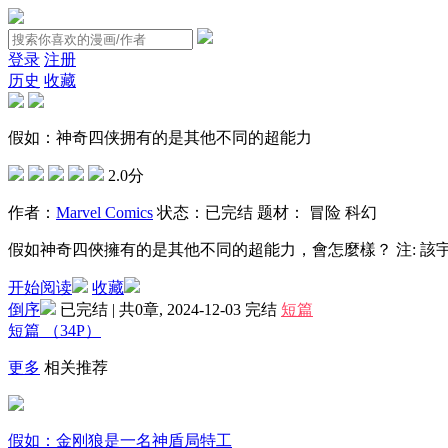
登录
注册
历史
收藏
假如：神奇四侠拥有的是其他不同的超能力
2.0分
作者：
Marvel Comics
状态：
已完结
题材：
冒险
科幻
假如神奇四俠擁有的是其他不同的超能力，會怎麼樣？ 注: 該宇宙
开始阅读
收藏
倒序
已完结 | 共0章, 2024-12-03
完结
短篇
短篇
（34P）
更多
相关推荐
假如：金刚狼是一名神盾局特工