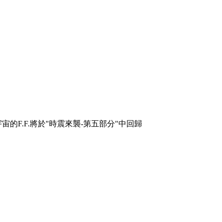
的F.F.將於"時震來襲-第五部分"中回歸