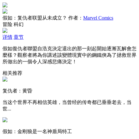
假如：复仇者联盟从未成立？
作者：
Marvel Comics
冒险
科幻
详情
章节
假如復仇者聯盟自浩克決定退出的那一刻起開始逐漸瓦解會怎
麼樣？觀察者將為你講述該變體現實中的鋼鐵俠為了拯救世界
所做出的一個令人深感悲痛決定！
相关推荐
复仇者：黄昏
当这个世界不再相信英雄，当曾经的传奇都已垂垂老去，当
世...
假如：金刚狼是一名神盾局特工