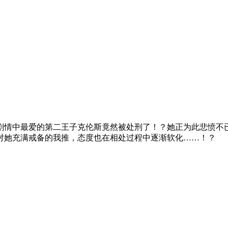
剧情中最爱的第二王子克伦斯竟然被处刑了！？她正为此悲愤不
对她充满戒备的我推，态度也在相处过程中逐渐软化……！？