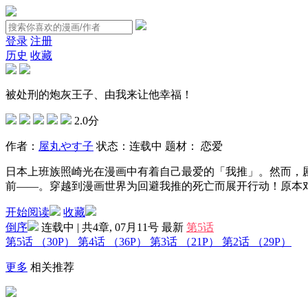
登录
注册
历史
收藏
被处刑的炮灰王子、由我来让他幸福！
2.0分
作者：
屋丸やす子
状态：
连载中
题材：
恋爱
日本上班族照崎光在漫画中有着自己最爱的「我推」。然而，
前——。穿越到漫画世界为回避我推的死亡而展开行动！原本
开始阅读
收藏
倒序
连载中 | 共4章, 07月11号
最新
第5话
第5话
（30P）
第4话
（36P）
第3话
（21P）
第2话
（29P）
更多
相关推荐