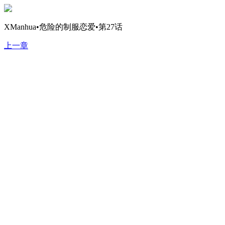
XManhua•危险的制服恋爱•第27话
上一章