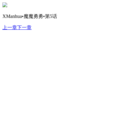
XManhua•魔魔勇勇•第5话
上一章
下一章