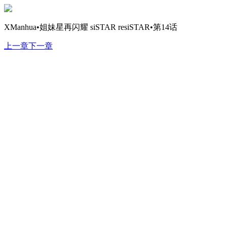
XManhua•姐妹星再闪耀 siSTAR resiSTAR•第14话
上一章
下一章