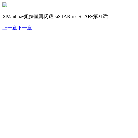
XManhua•姐妹星再闪耀 siSTAR resiSTAR•第21话
上一章
下一章