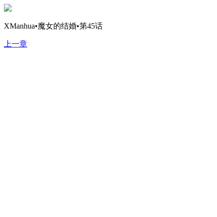
XManhua•魔女的结婚•第45话
上一章