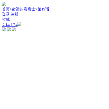
首页
>
命运的卷戻士
>
第19话
登录
注册
收藏
页码
1
/34